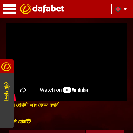
বেট ধরুন
জোমি হোয়াইট এবং ব্রেন্ডন রজার্স
জিমি হোয়াইট