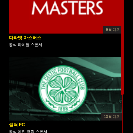
9 비디오
다파벳 마스터스
공식 타이틀 스폰서
13 비디오
셀틱 FC
공식 메인 클럽 스폰서