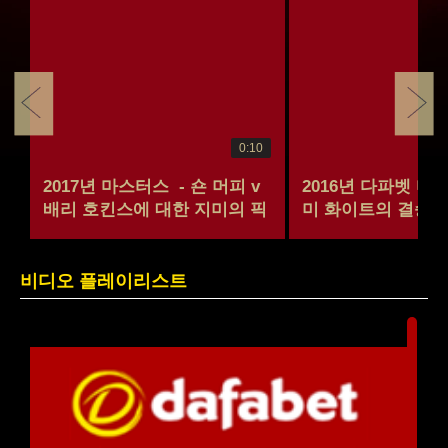
0:10
년
2017년 마스터스 - 숀 머피 v
2016년 다파벳 마스
배리 호킨스에 대한 지미의 픽
미 화이트의 결승 
비디오 플레이리스트