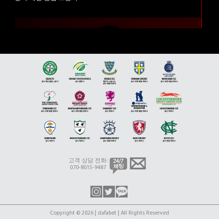
5 비디오
지미 화이트
브랜드 홍보대사
고객 상담 전화:
070-8015-9487
Copyright © 2026 | dafabet | All Rights Reserved