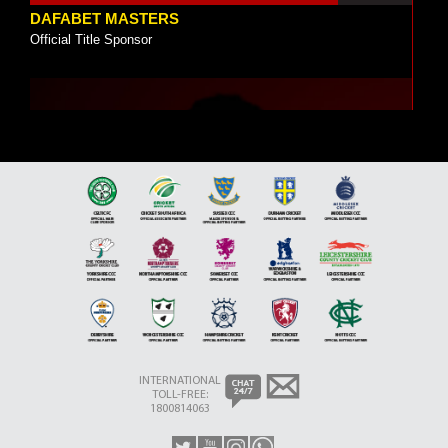
DAFABET MASTERS
Official Title Sponsor
4 VÍDEOS
JIMMY WHITE
Brand Ambassador
INTERNATIONAL
TOLL-FREE:
1800814063