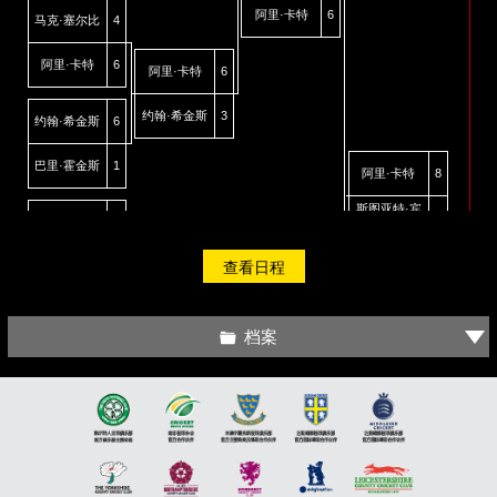
阿里·卡特
6
马克·塞尔比
4
阿里·卡特
6
阿里·卡特
6
约翰·希金斯
3
约翰·希金斯
6
巴里·霍金斯
1
阿里·卡特
8
斯图亚特·宾
10
尼尔·罗伯逊
5
汉姆
史蒂芬·马奎
史蒂芬·马奎
查看日程
6
尔
4
尔
大卫·吉尔伯
6
马克·艾伦
1
特
档案
大卫·吉尔伯
6
大卫·吉尔伯
特
2
特
斯图亚特·宾
6
奇伦·威尔森
6
汉姆
杰克·利索斯
2
基
奇伦·威尔森
2