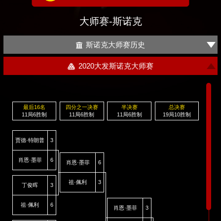
大师赛-斯诺克
斯诺克大师赛历史
2020大发斯诺克大师赛
最后16名
四分之一决赛
半决赛
总决赛
11局6胜制
11局6胜制
11局6胜制
19局10胜制
贾德·特朗普
3
肖恩·墨菲
6
肖恩·墨菲
6
祖·佩利
3
丁俊晖
3
祖·佩利
6
肖恩·墨菲
3