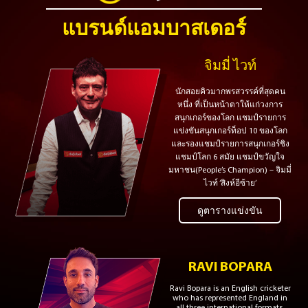
แบรนด์แอมบาสเดอร์
จิมมี่ ไวท์
นักสอยคิวมากพรสวรรค์ที่สุดคน
หนึ่ง ที่เป็นหน้าตาให้แก่วงการ
สนุกเกอร์ของโลก แชมป์รายการ
แข่งขันสนุกเกอร์ท็อป 10 ของโลก
และรองแชมป์รายการสนุกเกอร์ชิง
แชมป์โลก 6 สมัย แชมป์ขวัญใจ
มหาชน(People’s Champion) – จิมมี่
ไวท์ ‘สิงห์อีซ้าย’
ดูตารางแข่งขัน
RAVI BOPARA
Ravi Bopara is an English cricketer
who has represented England in