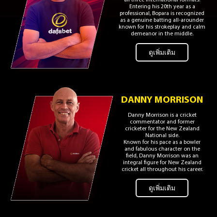
all three international formats.
Entering his 20th year as a
professional, Bopara is recognized
as a genuine batting all-arounder
known for his strokeplay and calm
demeanor in the middle.
ดูเพิ่มเติม
DANNY MORRISON
Danny Morrison is a cricket
commentator and former
cricketer for the New Zealand
National side.
Known for his pace as a bowler
and fabulous character on the
field, Danny Morrison was an
integral figure for New Zealand
cricket all throughout his career.
ดูเพิ่มเติม