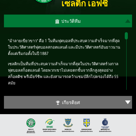
เซลติก เอฟซี
ประวัติทีม
“ม้าลายเขียวขาว” คือ 1 ในทีมฟุตบอลที่ประสบความสำเร็จมากที่สุด
ในประวัติศาสตร์ฟุตบอลสกอตแลนด์ และมีประวัติศาสตร์อันยาวนาน
ตั้งแต่เริ่มก่อตั้งในปี 1887
เซลติกเป็นทีมที่ประสบความสำเร็จมากที่สุดในประวัติศาสตร์วงกาล
ฟุตบอลสก็อตแลนด์ โดยพวกเขาไม่เคยตกชั้นจากลีกสูงสุดอย่าง
สก็อตติช พรีเมียร์ชิพ และยังสามารถคว้าแชมป์ลีกไปครองได้ถึง 55
สมัย
นอกจากนี้เซลติกยังสามารถคว้าโทรฟี่แชมป์สก็อตติช คัพได้ถึง 42
สมัย รวมถึงสก็อตติช ลีกคัพ อีก 22 สมัย
เกียรติยศ
และยิ่งไปกว่าที่กล่าวมาเซลติกยังสร้างความสุดยอดด้วยการคว้า
แชมป์หลากหลายรายการได้ใน 1 ฤดูกาลมาแล้วหลายครั้ง ซึ่งพวก
เขาสามารถคว้าดับเบิ้ลแชมป์ได้ 19 ครั้ง ซึ่ง 13 ครั้งจากสถิติดังกล่าว
เป็นการคว้าแชมป์สก็อตติช คัพ และแชมป์ลีกได้ในปีเดียวกัน ขณะที่
อีก 6 ครั้งนั้นเป็นการคว้าดับเบิ้ลแชมป์จากแชมป์ลีกลัลีกคัพ